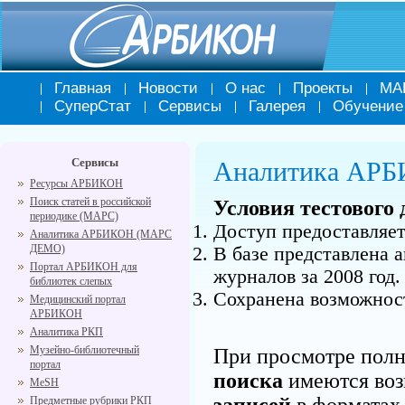
Главная
Новости
О нас
Проекты
МА
СуперСтат
Сервисы
Галерея
Обучение
Сервисы
Аналитика АР
Ресурсы АРБИКОН
Поиск статей в российской
Условия тестового 
периодике (МАРС)
Доступ предоставляе
Аналитика АРБИКОН (МАРС
ДЕМО)
В базе представлена 
Портал АРБИКОН для
журналов за 2008 год.
библиотек слепых
Сохранена возможност
Медицинский портал
АРБИКОН
Аналитика РКП
Музейно-библиотечный
При просмотре пол
портал
поиска
имеются воз
MeSH
записей
в форматах
Предметные рубрики РКП