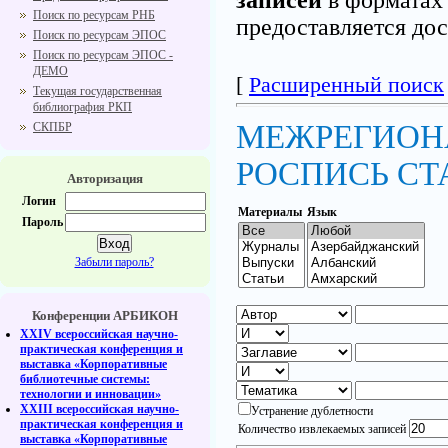
Поиск по ресурсам РНБ
предоставляется до
Поиск по ресурсам ЭПОС
Поиск по ресурсам ЭПОС -
ДЕМО
[
Расширенный поиск
Текущая государственная
библиография РКП
МЕЖРЕГИОН
СКПБР
РОСПИСЬ СТ
Авторизация
Логин
Материалы
Язык
Пароль
Забыли пароль?
Конференции АРБИКОН
XXIV всероссийская научно-
практическая конференция и
выставка «Корпоративные
библиотечные системы:
технологии и инновации»
XXIII всероссийская научно-
Устранение дублетности
практическая конференция и
Количество извлекаемых записей
выставка «Корпоративные