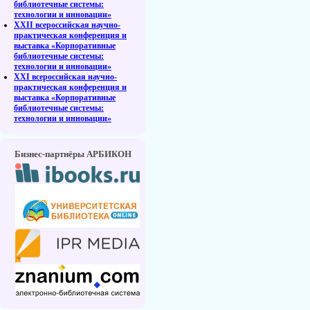
библиотечные системы:
технологии и инновации»
XXII всероссийская научно-
практическая конференция и
выставка «Корпоративные
библиотечные системы:
технологии и инновации»
XXI всероссийская научно-
практическая конференция и
выставка «Корпоративные
библиотечные системы:
технологии и инновации»
Бизнес-партнёры АРБИКОН