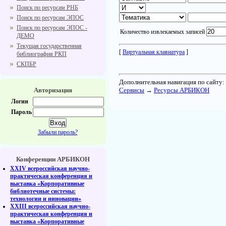
Поиск по ресурсам РНБ
Поиск по ресурсам ЭПОС
Поиск по ресурсам ЭПОС -
Количество извлекаемых записей
ДЕМО
Текущая государственная
[
Виртуальная клавиатура
]
библиография РКП
СКПБР
Дополнительная навигация по сайту:
Авторизация
Cервисы
→
Ресурсы АРБИКОН
Логин
Пароль
Забыли пароль?
Конференции АРБИКОН
XXIV всероссийская научно-
практическая конференция и
выставка «Корпоративные
библиотечные системы:
технологии и инновации»
XXIII всероссийская научно-
практическая конференция и
выставка «Корпоративные