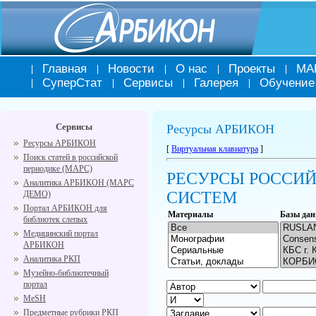
Главная
Новости
О нас
Проекты
МА
СуперСтат
Сервисы
Галерея
Обучение
Сервисы
Ресурсы АРБИКОН
Ресурсы АРБИКОН
[
Виртуальная клавиатура
]
Поиск статей в российской
периодике (МАРС)
РЕСУРСЫ РОССИ
Аналитика АРБИКОН (МАРС
СИСТЕМ
ДЕМО)
Портал АРБИКОН для
Материалы
Базы да
библиотек слепых
Медицинский портал
АРБИКОН
Аналитика РКП
Музейно-библиотечный
портал
MeSH
Предметные рубрики РКП