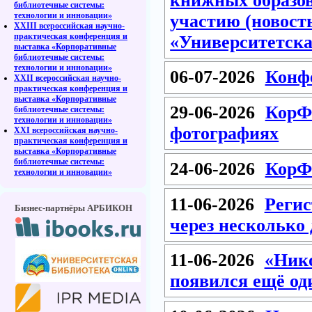
книжных образов
библиотечные системы:
технологии и инновации»
участию (новос
XXIII всероссийская научно-
практическая конференция и
«Университетск
выставка «Корпоративные
библиотечные системы:
технологии и инновации»
06-07-2026
Конфе
XXII всероссийская научно-
практическая конференция и
выставка «Корпоративные
29-06-2026
КорФо
библиотечные системы:
технологии и инновации»
фотографиях
XXI всероссийская научно-
практическая конференция и
выставка «Корпоративные
библиотечные системы:
24-06-2026
КорФо
технологии и инновации»
11-06-2026
Регис
Бизнес-партнёры АРБИКОН
через несколько
11-06-2026
«Нико
появился ещё од