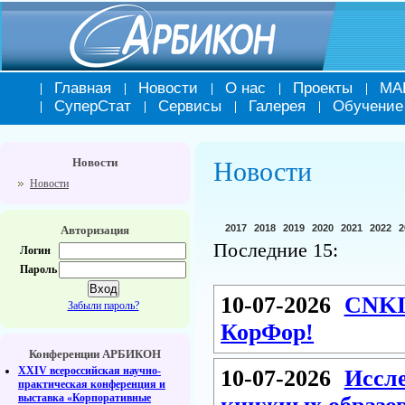
Главная
Новости
О нас
Проекты
МА
СуперСтат
Сервисы
Галерея
Обучение
Новости
Новости
Новости
2017
2018
2019
2020
2021
2022
2
Авторизация
Последние 15:
Логин
Пароль
10-07-2026
CNKI
Забыли пароль?
КорФор!
Конференции АРБИКОН
XXIV всероссийская научно-
10-07-2026
Иссле
практическая конференция и
выставка «Корпоративные