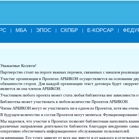
РС
МБА
ЭПОС
СКПБР
Е-КОРСАР
ФЕДУ
Уважаемые Коллеги!
Партнерство стоит на пороге важных перемен, связанных с началом реализа
Участие организации в Проектах АРБИКОН осуществляется на основании дв
обязанности сторон. Для каждой организации текст договора будет скоррект
является ли она членом АРБИКОН.
Участником любого проекта может стать любая библиотека вне зависимости о
Библиотека может участвовать в любом количестве Проектов АРБИКОН.
Члены АРБИКОН могут не участвовать ни в одном из Проектов, хотя мы очень 
В будущем количество и состав Проектов могут меняться. Функционирование
Мы надеемся, что участие в Проектах позволит библиотекам наполнить взаи
различные направления деятельности библиотек благодаря внедрению сам
оперативно обеспечивать информационное обслуживание пользователей.
м начинании. Его успех зависит от всех нас вместе и от каждого в отдельност