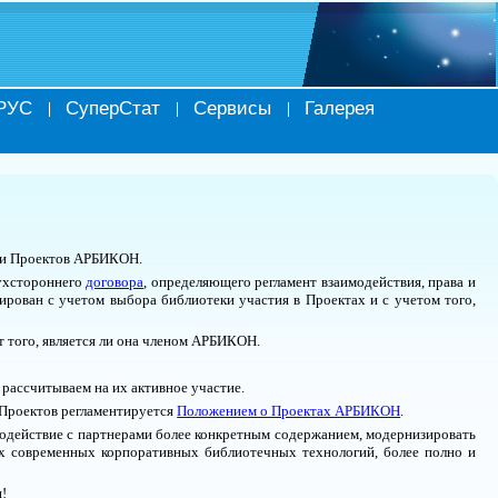
РУС
СуперСтат
Сервисы
Галерея
ции Проектов АРБИКОН.
ухстороннего
договора
, определяющего регламент взаимодействия, права и
ирован с учетом выбора библиотеки участия в Проектах и с учетом того,
т того, является ли она членом АРБИКОН.
рассчитываем на их активное участие.
 Проектов регламентируется
Положением о Проектах АРБИКОН
.
модействие с партнерами более конкретным содержанием, модернизировать
ых современных корпоративных библиотечных технологий, более полно и
и!