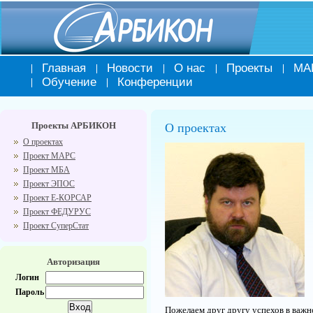
Главная
Новости
О нас
Проекты
МА
Обучение
Конференции
Проекты АРБИКОН
О проектах
О проектах
Проект МАРС
Проект МБА
Проект ЭПОС
Проект Е-КОРСАР
Проект ФЕДУРУС
Проект СуперСтат
Авторизация
Логин
Пароль
Пожелаем друг другу успехов в важно