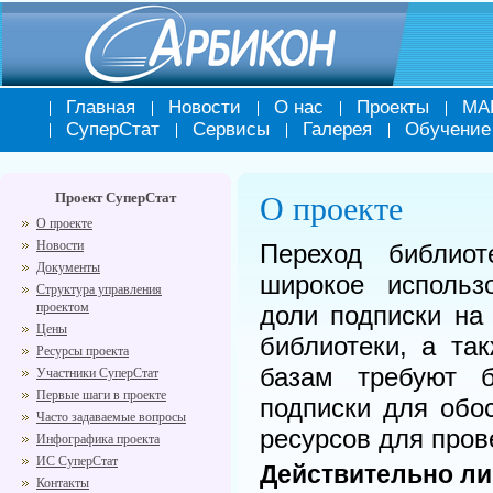
Главная
Новости
О нас
Проекты
МА
СуперСтат
Сервисы
Галерея
Обучение
Проект СуперСтат
О проекте
О проекте
Новости
Переход библио
Документы
широкое использ
Структура управления
проектом
доли подписки на
Цены
библиотеки, а та
Ресурсы проекта
базам требуют б
Участники СуперСтат
Первые шаги в проекте
подписки для обо
Часто задаваемые вопросы
ресурсов для пров
Инфографика проекта
ИС СуперСтат
Действительно ли
Контакты