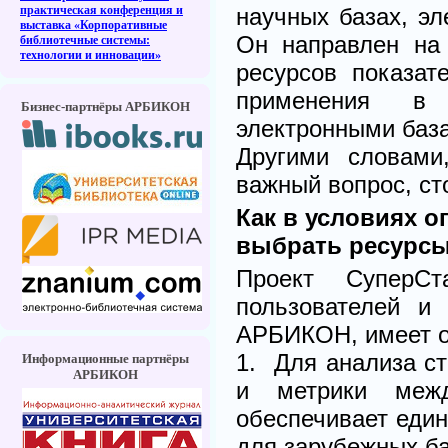
практическая конференция и
научных базах, эл
выставка «Корпоративные
Он направлен на
библиотечные системы:
технологии и инновации»
ресурсов показат
применения в 
Бизнес-партнёры АРБИКОН
электронными баз
Другими словами
важный вопрос, ст
Как в условиях 
выбрать ресурсы
Проект СуперСт
пользователей и
АРБИКОН, имеет о
1. Для анализа с
Информационные партнёры
АРБИКОН
и метрики межд
обеспечивает един
для зарубежных ба