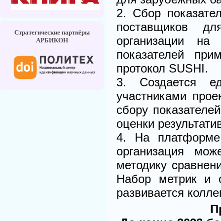
2. Сбор показате
поставщиков д
Стратегические партнёры
организации на
АРБИКОН
показателей при
протокол SUSHI.
3. Создается е
участниками прое
сбору показателе
оценки результати
4. На платформе
организация мож
методику сравнени
Набор метрик и о
развивается колле
П