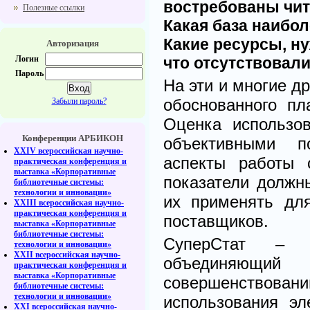
востребованы чи
Полезные ссылки
Какая база наибо
Какие ресурсы, н
Авторизация
Логин
что отсутствовал
Пароль
На эти и многие д
обоснованного пл
Забыли пароль?
Оценка использо
Конференции АРБИКОН
объективными п
XXIV всероссийская научно-
аспекты работы 
практическая конференция и
выставка «Корпоративные
показатели должн
библиотечные системы:
технологии и инновации»
их применять дл
XXIII всероссийская научно-
практическая конференция и
поставщиков.
выставка «Корпоративные
библиотечные системы:
СуперСтат – и
технологии и инновации»
XXII всероссийская научно-
объединяющий
практическая конференция и
выставка «Корпоративные
совершенствов
библиотечные системы:
технологии и инновации»
использования эл
XXI всероссийская научно-