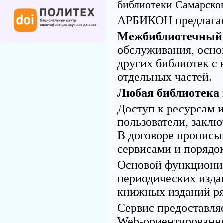
библиотеки Самарског
АРБИКОН предлагае
Межбиблиотечный 
обслуживания, осно
других библиотек с
отдельных частей.
Любая библиотека
Доступ к ресурсам 
пользователи, закл
В договоре прописы
сервисами и порядо
Основой функционир
периодических изда
книжных изданий ря
Сервис предоставля
Web-ориентированн