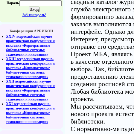
сводный каталог журн
Пароль
служба электронного 
Забыли пароль?
формированию заказа,
заказов выполняются 
интерфейс. Однако дл
Конференции АРБИКОН
XXIV всероссийская научно-
Интернет, предусмот
практическая конференция и
отправке его средств
выставка «Корпоративные
библиотечные системы:
Проект МБА, являясь
технологии и инновации»
XXIII всероссийская научно-
в качестве отдельног
практическая конференция и
выбора. Так, библиоте
выставка «Корпоративные
библиотечные системы:
предоставлению элект
технологии и инновации»
XXII всероссийская научно-
создании росписей ст
практическая конференция и
Любая библиотека мож
выставка «Корпоративные
библиотечные системы:
проекта.
технологии и инновации»
XXI всероссийская научно-
Мы рассчитываем, чт
практическая конференция и
нового проекта естес
выставка «Корпоративные
библиотечные системы:
библиотеки.
технологии и инновации»
С нормативно-методи