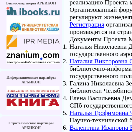
реализацию Проекта 
Бизнес-партнёры АРБИКОН
Организованный фору
регулируют жизнедеят
Регистрация
организа
производится на стра
Документы Проекта М
Наталья Николаевна Д
государственного аэр
Наталия Викторовна 
библиотечно-информа
государственного пол
Информационные партнёры
АРБИКОН
Галина Николаевна Зе
библиотеки Челябинск
Елена Васильевна Де
СПб государственного
Наталья Трофимовна 
Научно-технической б
Стратегические партнёры
Валентина Ивановна 
АРБИКОН