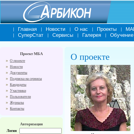
Главная
Новости
О нас
Проекты
МА
СуперСтат
Сервисы
Галерея
Обучение
Проект МБА
О проекте
О проекте
Новости
Документы
Подписка на сервисы
Кандидаты
Участники
Пользователи
Журналы
Контакты
Авторизация
Логин