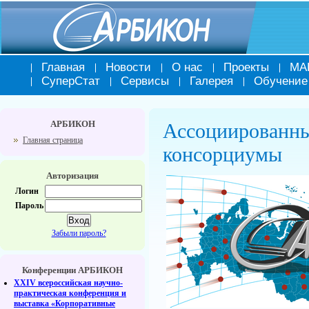
Главная
Новости
О нас
Проекты
МА
СуперСтат
Сервисы
Галерея
Обучение
АРБИКОН
Ассоциированны
Главная страница
консорциумы
Авторизация
Логин
Пароль
Забыли пароль?
Конференции АРБИКОН
XXIV всероссийская научно-
практическая конференция и
выставка «Корпоративные