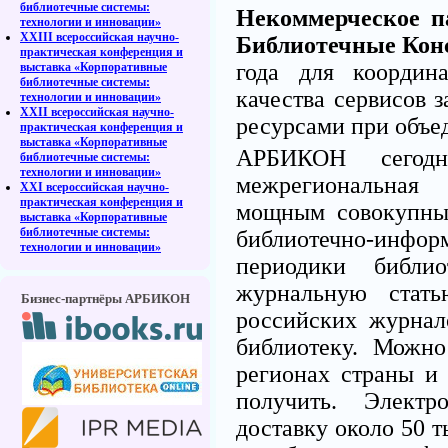
библиотечные системы:
Некоммерческое п
технологии и инновации»
XXIII всероссийская научно-
Библиотечные Ко
практическая конференция и
года для координ
выставка «Корпоративные
библиотечные системы:
качества сервисов 
технологии и инновации»
XXII всероссийская научно-
ресурсами при объе
практическая конференция и
выставка «Корпоративные
АРБИКОН сегодн
библиотечные системы:
технологии и инновации»
межрегиональная 
XXI всероссийская научно-
практическая конференция и
мощным совокупны
выставка «Корпоративные
библиотечные системы:
библиотечно-инф
технологии и инновации»
периодики библи
журнальную стат
Бизнес-партнёры АРБИКОН
российских журнал
библиотеку. Можн
регионах страны и
получить. Электр
доставку около 50 