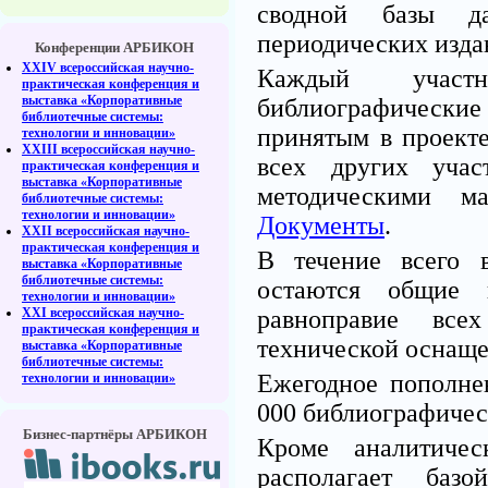
сводной базы д
периодических изда
Конференции АРБИКОН
XXIV всероссийская научно-
Каждый участн
практическая конференция и
выставка «Корпоративные
библиографические 
библиотечные системы:
принятым в проекте
технологии и инновации»
XXIII всероссийская научно-
всех других уча
практическая конференция и
выставка «Корпоративные
методическими м
библиотечные системы:
технологии и инновации»
Документы
.
XXII всероссийская научно-
практическая конференция и
В течение всего 
выставка «Корпоративные
библиотечные системы:
остаются общие п
технологии и инновации»
XXI всероссийская научно-
равноправие все
практическая конференция и
технической оснаще
выставка «Корпоративные
библиотечные системы:
Ежегодное пополне
технологии и инновации»
000 библиографичес
Бизнес-партнёры АРБИКОН
Кроме аналитичес
располагает баз