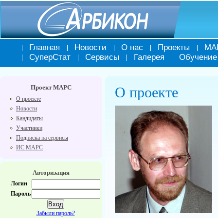
Главная
Новости
О нас
Проекты
МА
СуперСтат
Сервисы
Галерея
Обучение
Проект МАРС
О проекте
О проекте
Новости
Кандидаты
Участники
Подписка на сервисы
ИС МАРС
Авторизация
Логин
Пароль
Забыли пароль?