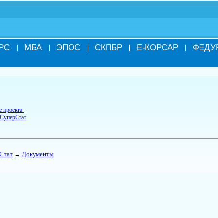
РС
МБА
ЭПОС
СКПБР
Е-КОРСАР
ФЕДУ
е проекта
 СуперСтат
Стат
→
Документы