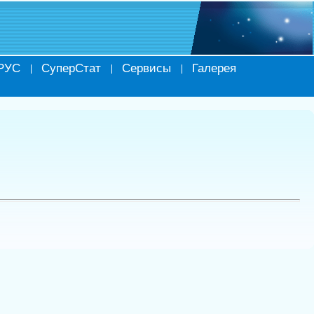
РУС
СуперСтат
Сервисы
Галерея