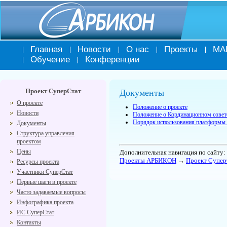
Главная
Новости
О нас
Проекты
МА
Обучение
Конференции
Проект СуперСтат
Документы
О проекте
Положение о проекте
Новости
Положение о Кординационном совет
Порядок использования платформы
Документы
Структура управления
проектом
Цены
Дополнительная навигация по сайту:
Проекты АРБИКОН
→
Проект Супер
Ресурсы проекта
Участники СуперСтат
Первые шаги в проекте
Часто задаваемые вопросы
Инфографика проекта
ИС СуперСтат
Контакты