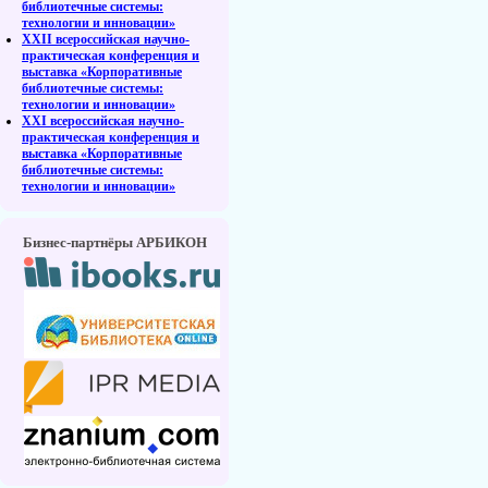
библиотечные системы:
технологии и инновации»
XXII всероссийская научно-
практическая конференция и
выставка «Корпоративные
библиотечные системы:
технологии и инновации»
XXI всероссийская научно-
практическая конференция и
выставка «Корпоративные
библиотечные системы:
технологии и инновации»
Бизнес-партнёры АРБИКОН