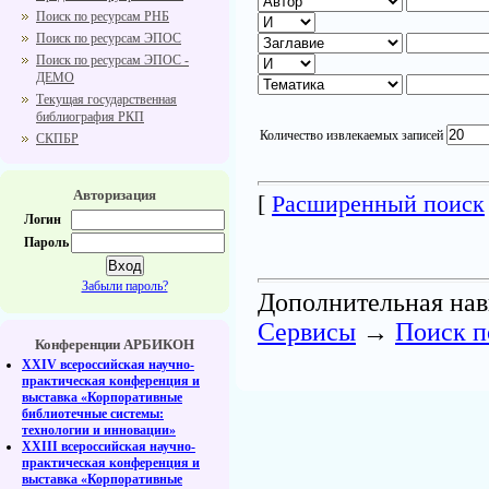
Поиск по ресурсам РНБ
Поиск по ресурсам ЭПОС
Поиск по ресурсам ЭПОС -
ДЕМО
Текущая государственная
библиография РКП
Количество извлекаемых записей
СКПБР
Авторизация
[
Расширенный поиск
Логин
Пароль
Забыли пароль?
Дополнительная нав
Cервисы
→
Поиск 
Конференции АРБИКОН
XXIV всероссийская научно-
практическая конференция и
выставка «Корпоративные
библиотечные системы:
технологии и инновации»
XXIII всероссийская научно-
практическая конференция и
выставка «Корпоративные