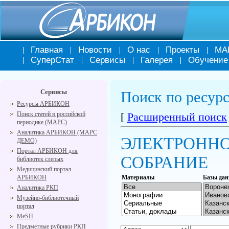
Главная
Новости
О нас
Проекты
МА
СуперСтат
Сервисы
Галерея
Обучение
Сервисы
Поиск по ресу
Ресурсы АРБИКОН
Поиск статей в российской
[
Расширенный поиск
периодике (МАРС)
Аналитика АРБИКОН (МАРС
ЭЛЕКТРОНН
ДЕМО)
Портал АРБИКОН для
СОБРАНИЕ
библиотек слепых
Медицинский портал
АРБИКОН
Материалы
Базы да
Аналитика РКП
Музейно-библиотечный
портал
MeSH
Предметные рубрики РКП