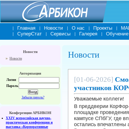
Главная
Новости
О нас
Проекты
МА
СуперСтат
Сервисы
Галерея
Обучение
Новости
Новости
Новости
Авторизация
[01-06-2026]
Смо
Логин
участников КО
Пароль
Забыли пароль?
Уважаемые коллеги!
В преддверии КорФор
площадке проведения
Конференции АРБИКОН
кампусе СПбГУ, где в
XXIV всероссийская научно-
практическая конференция и
остались впечатлены а
выставка «Корпоративные