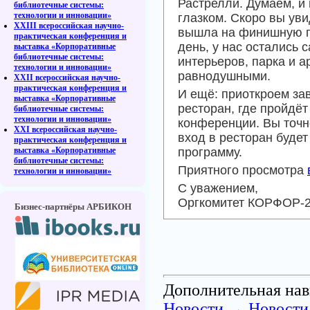
Растрелли. Думаем, и
библиотечные системы:
технологии и инновации»
глазком. Скоро вы ув
XXIII всероссийская научно-
вышла на финишную п
практическая конференция и
день, у нас остались
выставка «Корпоративные
библиотечные системы:
интерьеров, парка и а
технологии и инновации»
равнодушными.
XXII всероссийская научно-
практическая конференция и
И ещё: приоткроем за
выставка «Корпоративные
ресторан, где пройд
библиотечные системы:
технологии и инновации»
конференции. Вы точн
XXI всероссийская научно-
вход в ресторан буде
практическая конференция и
выставка «Корпоративные
программу.
библиотечные системы:
Приятного просмотра
технологии и инновации»
С уважением,
Оргкомитет КОРФОР-
Бизнес-партнёры АРБИКОН
Дополнительная нав
Новости
→
Новости