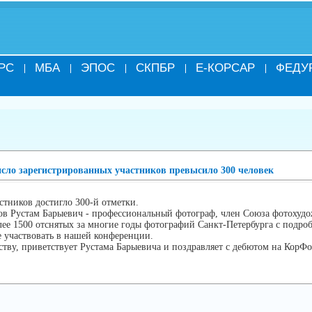
РС
МБА
ЭПОС
СКПБР
Е-КОРСАР
ФЕДУ
исло зарегистрированных участников превысило 300 человек
стников достигло 300-й отметки.
ов Рустам Барыевич - профессиональный фотограф, член Союза фотохудо
лее 1500 отснятых за многие годы фотографий Санкт-Петербурга с подро
е участвовать в нашей конференции.
тву, приветствует Рустама Барыевича и поздравляет с дебютом на КорФо