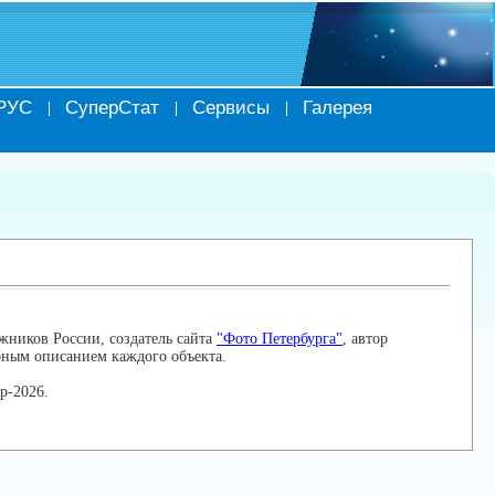
РУС
СуперСтат
Сервисы
Галерея
жников России, создатель сайта
"Фото Петербурга"
, автор
бным описанием каждого объекта.
р-2026.