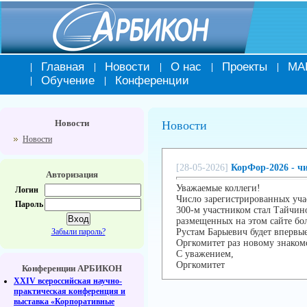
Главная
Новости
О нас
Проекты
МА
Обучение
Конференции
Новости
Новости
Новости
[28-05-2026]
КорФор-2026 - ч
Авторизация
Уважаемые коллеги!
Логин
Число зарегистрированных уча
Пароль
300-м участником стал Тайчин
размещенных на этом сайте бо
Забыли пароль?
Рустам Барыевич будет впервы
Оргкомитет раз новому знакомс
С уважением,
Оргкомитет
Конференции АРБИКОН
XXIV всероссийская научно-
практическая конференция и
выставка «Корпоративные