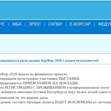
РС
МБА
ЭПОС
СКПБР
Е-КОРСАР
ФЕДУ
ращается регистрация КорФор-2026 с рядом возможностей
орФор-2026 вышла на финишную прямую.
прекращаем регистрацию участников ВЫСТАВКИ.
ей прекращается ПРИЁМ ЗАЯВОК НА ДОКЛАДЫ.
щаем РЕГИСТРАЦИЮ С ПРОЖИВАНИЕМ в конференционном отеле "Ор
и любимую многими гостями Петербурга) пору белых ночей самост
внимание на эти важные даты.
 сроков, соответствующие пункты БУДУТ ИСКЛЮЧЕНЫ из системы р