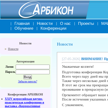
Главная
Новости
О нас
Проекты
МА
Обучение
Конференции
Новости
Новости
Новости
[27-05-2026]
ВНИМАНИЕ! Прек
Авторизация
Уважаемые коллеги!
Логин
Подготовка конференции К
Пароль
Всего через пару дней мы 
Также через несколько дн
Забыли пароль?
В этот же срок мы прекра
проживание в прекрасную (
Конференции АРБИКОН
Оргкомитет обращает ваше 
XXIV всероссийская научно-
После истечения указанных
практическая конференция и
С уважением,
выставка «Корпоративные