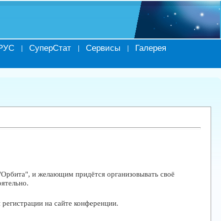
РУС
СуперСтат
Сервисы
Галерея
бита", и желающим придётся организовывать своё
оятельно.
егистрации на сайте конференции.