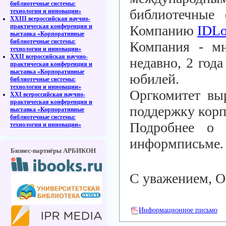
библиотечные системы:
библиотечные 
технологии и инновации»
XXIII всероссийская научно-
практическая конференция и
Компанию
IDLo
выставка «Корпоративные
библиотечные системы:
Компания - м
технологии и инновации»
XXII всероссийская научно-
недавно, 2 года
практическая конференция и
выставка «Корпоративные
юбилей.
библиотечные системы:
технологии и инновации»
Оргкомитет выр
XXI всероссийская научно-
практическая конференция и
поддержку корп
выставка «Корпоративные
библиотечные системы:
Подробнее о 
технологии и инновации»
информписьме.
Бизнес-партнёры АРБИКОН
С уважением, О
Информационное письмо