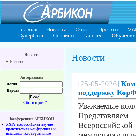
Главная
Новости
О нас
Проекты
МА
СуперСтат
Сервисы
Галерея
Обучение
Новости
Новости
Новости
Авторизация
[25-05-2026]
Ком
Логин
поддержку КорФ
Пароль
Забыли пароль?
Уважаемые колл
Представляе
Конференции АРБИКОН
Всероссийской
XXIV всероссийская научно-
практическая конференция и
международ
выставка «Корпоративные