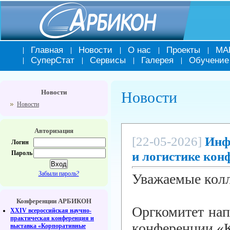
Главная
Новости
О нас
Проекты
МА
СуперСтат
Сервисы
Галерея
Обучение
Новости
Новости
Новости
Авторизация
[22-05-2026]
Инф
Логин
и логистике ко
Пароль
Забыли пароль?
Уважаемые колл
Конференции АРБИКОН
Оргкомитет нап
XXIV всероссийская научно-
практическая конференция и
конференции «
выставка «Корпоративные