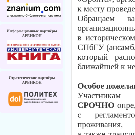
к месту провед
Обращаем в
организационны
Информационные партнёры
в историческо
АРБИКОН
СПбГУ (ансамб
который расп
ближайшей к не
Стратегические партнёры
АРБИКОН
Особое пожела
Участникам 
СРОЧНО
опред
с регламенто
проживания,
а также трансп