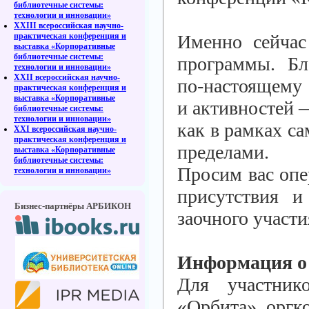
библиотечные системы:
технологии и инновации»
XXIII всероссийская научно-
практическая конференция и
Именно сейчас
выставка «Корпоративные
библиотечные системы:
программы. Бл
технологии и инновации»
XXII всероссийская научно-
по-настоящему 
практическая конференция и
выставка «Корпоративные
и активностей
библиотечные системы:
технологии и инновации»
как в рамках са
XXI всероссийская научно-
практическая конференция и
пределами.
выставка «Корпоративные
библиотечные системы:
Просим вас опе
технологии и инновации»
присутствия и
Бизнес-партнёры АРБИКОН
заочного участи
Информация о 
Для участник
«Орбита», оргк