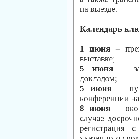
на выезде.
Календарь клю
1 июня
– прек
выставке;
5 июня
– зав
докладом;
5 июня
– пуб
конференции на
8 июня
– окон
случае досрочн
регистрация с
указанного срок