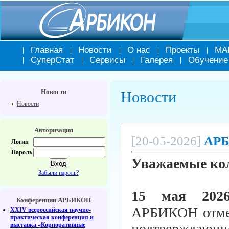
Главная
Новости
О нас
Проекты
МА
СуперСтат
Сервисы
Галерея
Обучение
Новости
Новости
Новости
Авторизация
[20-05-2026]
АРБ
Логин
Пароль
Уважаемые ко
Забыли пароль?
15 мая 202
Конференции АРБИКОН
АРБИКОН отмети
XXIV всероссийская научно-
практическая конференция и
подтверждающ
выставка «Корпоративные