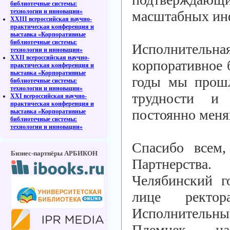
библиотечные системы:
технологии и инновации»
масштабных ин
XXIII всероссийская научно-
практическая конференция и
выставка «Корпоративные
библиотечные системы:
Исполнительна
технологии и инновации»
XXII всероссийская научно-
корпоративное 
практическая конференция и
выставка «Корпоративные
годы мы прошл
библиотечные системы:
технологии и инновации»
трудности и 
XXI всероссийская научно-
практическая конференция и
постоянно меня
выставка «Корпоративные
библиотечные системы:
технологии и инновации»
Спасибо всем,
Бизнес-партнёры АРБИКОН
Партнерства
Челябинский г
лице ректор
Исполнитель
Племнек нап