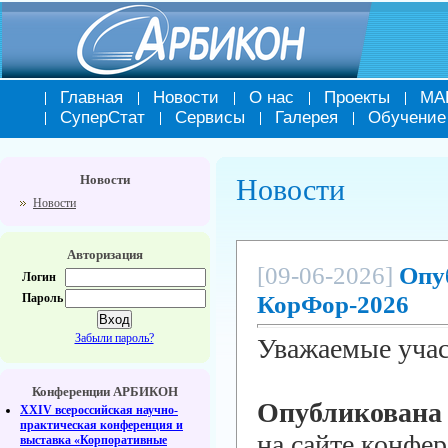
Главная
Новости
О нас
Проекты
МА
СуперСтат
Сервисы
Галерея
Обучение
Новости
Новости
Новости
Авторизация
[09-06-2026]
Опу
Логин
КорФор-2026
Пароль
Забыли пароль?
Уважаемые уча
Конференции АРБИКОН
Опубликована
XXIV всероссийская научно-
практическая конференция и
на сайте конфе
выставка «Корпоративные