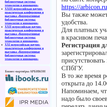
библиотечные системы:
https://arbicon.
технологии и инновации»
XXIII всероссийская научно-
практическая конференция и
Вы также может
выставка «Корпоративные
библиотечные системы:
удобства.
технологии и инновации»
XXII всероссийская научно-
Для платных уч
практическая конференция и
выставка «Корпоративные
в красивом печа
библиотечные системы:
технологии и инновации»
Регистрация д
XXI всероссийская научно-
практическая конференция и
зарегистрировал
выставка «Корпоративные
библиотечные системы:
присутствовать
технологии и инновации»
СПбГУ.
Бизнес-партнёры АРБИКОН
В то же время р
открыта до 14.0
Напоминаем, чт
надо было свое
передать данны