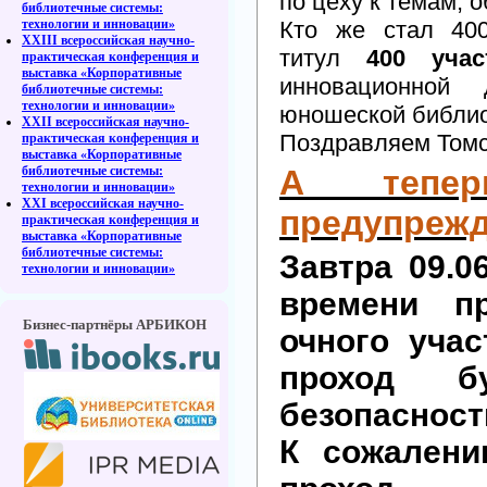
по цеху к темам,
библиотечные системы:
технологии и инновации»
Кто же стал 40
XXIII всероссийская научно-
титул
400 учас
практическая конференция и
выставка «Корпоративные
инновационной 
библиотечные системы:
технологии и инновации»
юношеской библи
XXII всероссийская научно-
Поздравляем Томс
практическая конференция и
выставка «Корпоративные
библиотечные системы:
А тепер
технологии и инновации»
XXI всероссийская научно-
предупрежд
практическая конференция и
выставка «Корпоративные
библиотечные системы:
Завтра 09.0
технологии и инновации»
времени пр
Бизнес-партнёры АРБИКОН
очного уча
проход б
безопасност
К сожалени