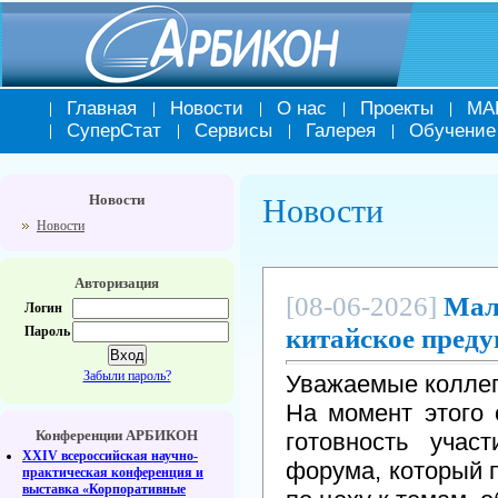
Главная
Новости
О нас
Проекты
МА
СуперСтат
Сервисы
Галерея
Обучение
Новости
Новости
Новости
Авторизация
[08-06-2026]
Мал
Логин
китайское преду
Пароль
Забыли пароль?
Уважаемые коллег
На момент этого
Конференции АРБИКОН
готовность учас
XXIV всероссийская научно-
форума, который 
практическая конференция и
выставка «Корпоративные