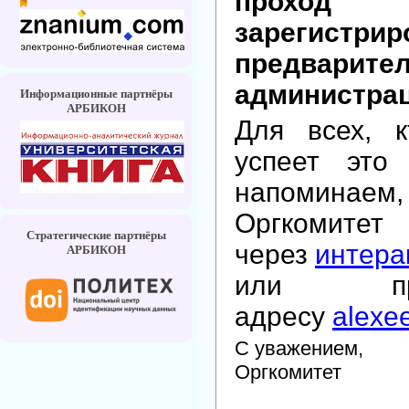
проход
зарегистри
предварите
администрац
Информационные партнёры
АРБИКОН
Для всех, к
успеет это
напоминаем,
Оргкомите
Стратегические партнёры
через
интера
АРБИКОН
или п
адресу
alexe
С уважением,
Оргкомитет