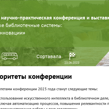
 научно-практическая конференция и выстав
е библиотечные системы:
инновации
»
оритеты конференции
тетами конференции 2023
года станут следующие темы:
спользование искусственного интеллекта в библиотечном деле,
ключая автоматизацию процессов, повышения релевантности п
овершенствования работы с пользователями;