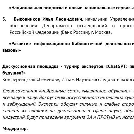
«
Национальная
подписка и новые национальные сервисы 
3.
Быковников Илья Леонидович
, начальник Управлен
обеспечения Департамента исследований и прогн
Российской Федерации (Банк России), г. Москва,
«Развитие информационно-библиотечной деятельности
вызовы»
–
Дискуссионная площадка - турнир экспертов «ChatGP
T
: я
будущее?»
Конференц-зал «Семенов», 2 этаж Научно-исследовательско
Словосочетания «нейронные сети», «машинное обучение», «
все чаще и чаще. Вокруг темы искусственного интеллекта су
и заблуждений. Эксперты обсудят сильные и слабые стор
степень их влияния на деятельность в сфере науки, обр
индустрий. Будут приведены аргумента ЗА и ПРОТИВ их испол
Модератор: