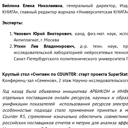
Бейлина Елена Николаевна
, генеральный директор, Изд
КНИГА», главный редактор журнала «Университетская КНИГА»,
Эксперты:
Чехович Юрий Викторович
, канд. физ.-мат. наук, и
Антиплагиат, г. Москва
Уткин Лев Владимирович,
д-р. техн. наук, п
исследовательской лабораторией нейросетевых технол
Санкт-Петербургского политехнического университета П
–
Круглый стол «Считаем по COUNTER:
старт проекта
SuperStat
Конференц-зал «Семенов», 2 этаж Научно-исследовательско
Год назад была объявлена инициатива АРБИКОН и ИНФР
отдельных поставщиков онлайн ресурсов, научных и обра
унификации показателей
использования ресурсов электр
особенностью подхода стало применение принятых в м
Counter
R
5, стремление изначально обеспечить совместим
российских поставщиков отчетов и метрик для анализа эфф