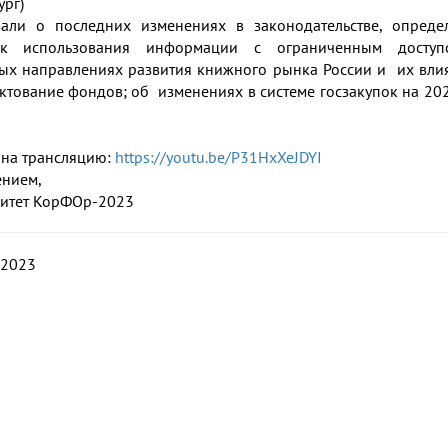
ург)
зали о последних изменениях в законодательстве, опред
ок использования информации с ограниченным доступ
ых направлениях развития книжного рынка России и их вли
ктование фондов; об изменениях в системе госзакупок на 20
 на трансляцию:
https://youtu.be/P31HxXeJDYI
ением,
итет КорФОр-2023
 2023