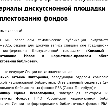
ериалы дискуссионной площадки 
плектованию фондов
мые коллеги!
ня мы завершаем тематические публикации видеомате
-2023, открыв для доступа запись ставшей уже традицион
 конференции Дискуссионной площадки
«Книжный 
ектование. Новое в нормативно-правовом обесп
ктования библиотек»
.
нные ведущие Секции по комплектованию
сенко Татьяна Викторовна
, заведующая отделом комплек
ской национальной библиотеки, Ответственный секретарь Се
ованию библиотечных фондов РБА (Санкт-Петербург) и
иллер Ирина Всеволодовна
, заведующая сектором из
отечных фондов НМО Российской национальной библи
датель Секции по формированию библиотечных фондов РБА 