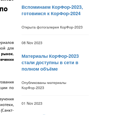
по
Вспоминаем КорФор-2023,
готовимся к КорФор-2024
Открыта фотогалерея КорФор-2023
риалов
08 Nov 2023
ной для
рынок.
Материалы КорФор-2023
ечении
стали доступны в сети в
полном объёме
тования
Опубликованы материалы
КорФор-2023
кции по
учения
01 Nov 2023
отеки,
(Санкт-