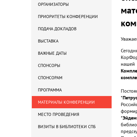
ОРГАНИЗАТОРЫ
мат
ПРИОРИТЕТЫ КОНФЕРЕНЦИИ
ком
ПОДАЧА ДОКЛАДОВ
Уважае
ВЫСТАВКА
Сегод
ВАЖНЫЕ ДАТЫ
КорФор
нашей
СПОНСОРЫ
Компл
компле
СПОНСОРАМ
ПРОГРАММА
Постоя
*
Петру
МАТЕРИАЛЫ КОНФЕРЕНЦИИ
Россий
формир
МЕСТО ПРОВЕДЕНИЯ
*
Эйдем
библи
ВИЗИТЫ В БИБЛИОТЕКИ СПБ
предсе