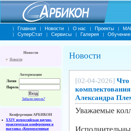
Главная
Новости
О нас
Проекты
МА
СуперСтат
Сервисы
Галерея
Обучение
Новости
Новости
Новости
Авторизация
[02-04-2026]
Что
Логин
комплектования 
Пароль
Александра Пле
Забыли пароль?
Уважаемые колл
Конференции АРБИКОН
XXIV всероссийская научно-
практическая конференция и
Исполнитель
выставка «Корпоративные