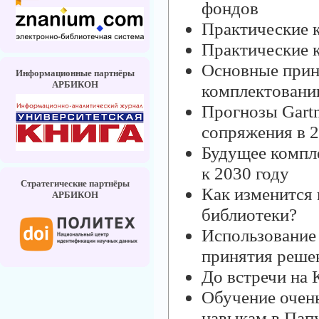
фондов
Практические 
Практические 
Основные принц
Информационные партнёры
АРБИКОН
комплектовани
Прогнозы Gartn
сопряжения в 2
Будущее компле
к 2030 году
Стратегические партнёры
Как изменится
АРБИКОН
библиотеки?
Использование
принятия реше
До встречи на
Обучение оче
навыкам в Папу