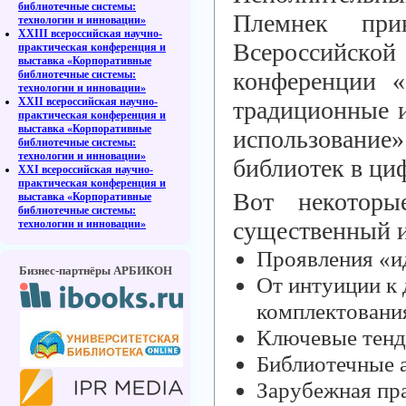
библиотечные системы:
Племнек при
технологии и инновации»
XXIII всероссийская научно-
Всероссий
практическая конференция и
выставка «Корпоративные
конференции
библиотечные системы:
технологии и инновации»
XXII всероссийская научно-
традиционные и
практическая конференция и
выставка «Корпоративные
использование
библиотечные системы:
технологии и инновации»
библиотек в ци
XXI всероссийская научно-
практическая конференция и
Вот некоторы
выставка «Корпоративные
библиотечные системы:
существенный и
технологии и инновации»
Проявления «и
Бизнес-партнёры АРБИКОН
От интуиции к 
комплектовани
Ключевые тенд
Библиотечные а
Зарубежная пр