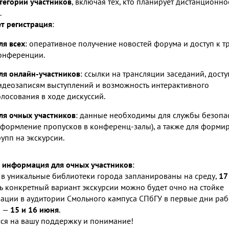
атегорий участников
, включая тех, кто планирует дистанционно
.
ет регистрация
:
ля всех
: оперативное получение новостей форума и доступ к т
онференции.
ля онлайн-участников
: ссылки на трансляции заседаний, досту
идеозаписям выступлений и возможность интерактивного
олосования в ходе дискуссий.
ля очных участников
: данные необходимы для службы безопа
оформление пропусков в конференц-залы), а также для форми
рупп на экскурсии.
 информация для очных участников
:
 в уникальные библиотеки города запланированы на среду,
17
ь конкретный вариант экскурсии можно будет очно на стойке
рации в аудитории Смольного кампуса СПбГУ в первые дни ра
а —
15 и 16 июня
.
ся на вашу поддержку и понимание!