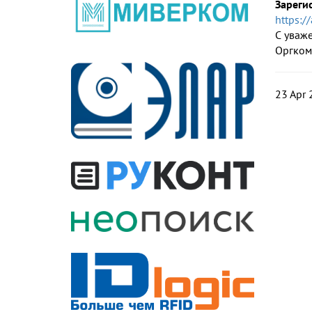
Зареги
https:/
С уваж
Оргком
23 Apr 