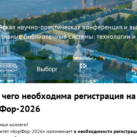
йская научно-практическая конференция и в
тивные библиотечные системы: технологии и
 чего необходима регистрация на
Фор-2026
мые коллеги!
итет «КорФор-2026» напоминает
о необходимости регистрац