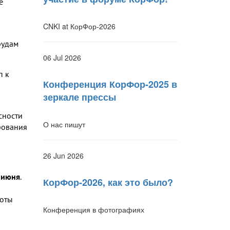
е
CNKI at КорФор-2026
рудам
06 Jul 2026
п к
Конференция КорФор-2025 в
зеркале прессы
сности
О нас пишут
рования
26 Jun 2026
 июня
.
КорФор-2026, как это было?
боты
Конференция в фотографиях