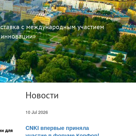
ыставка с международным участием
 инновации»
Новости
10 Jul 2026
CNKI впервые приняла
ии для
участие в форуме КорФор!