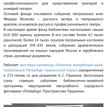
профессионального для представления трагедий и
комедий театра».
Основой фонда послужило собрание театральных книг
Федора Волкова – русского актера и театрального
деятеля, основателя русского профессионального театра.
В настоящее время фонд библиотеки насчитывает свыше
610 000 единиц хранения. В его составе более 62 тысяч
рукописей, более 24 тысяч эскизов театральных костюмов
и декораций XVI−XXI веков, собрание драматических
произведений на языках народов России и зарубежных
стран, архивные документы.
Работает
выставка-променад «Онегина волшебный край:
театральный Петербург пушкинской поры»
, приуроченная
к 225-летию со дня рождения А. С. Пушкина. Экспозиция
стала главным событием библиотечно-музейной
программы мероприятий масштабного городского
фестиваля «Петербург. Пространство Пушкина».