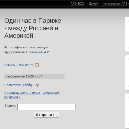
Фотогалерея АРБИКОН
АРБИКОН
>
Домой
>
Фотогалерея АР
Один час в Париже
- между Россией и
Америкой
Фотографии в этой коллекции
представлены
Племнеком А.И.
Альбом (RSS-лента)
изображений 15-28 из 37
Посмотреть слайд-шоу
« предыдущая страница
следующая
страница »
Пароль