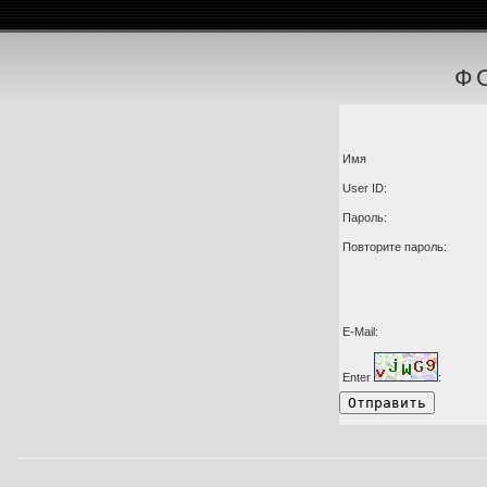
Фотогалерея АРБИКОН
Ф
Имя
User ID:
Пароль:
Повторите пароль:
E-Mail:
Enter
: