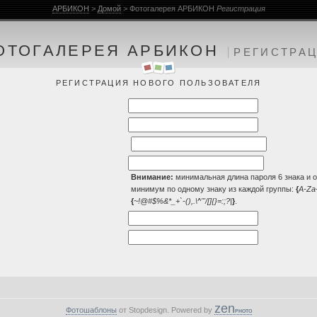
АРБИКОН
>
Домой
> Фотогалерея АРБИКОН
Регистрация
ОТОГАЛЕРЕЯ АРБИКОН
РЕГИСТРА
РЕГИСТРАЦИЯ НОВОГО ПОЛЬЗОВАТЕЛЯ
Внимание:
минимальная длина пароля 6 знака и о
минимум по одному знаку из каждой группы:
{
A-Za
{
~!@#$%&*_+`-(),.\^'"/[]{}=:;?|
}
.
zen
Фотошаблоны
от Stopdesign. Powered by
PHOTO