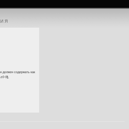
ЦИЯ
н должен содержать как
-z0-9
}
,