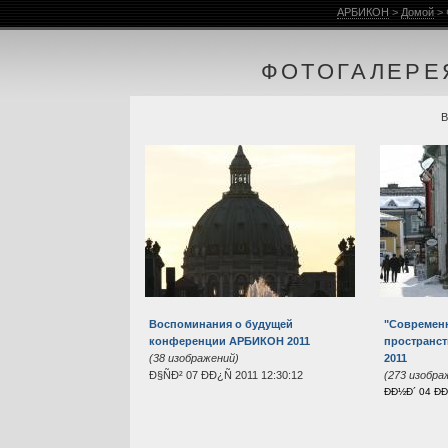
Фотогалерея АРБИКОН
АРБИКОН
>
Домой
> 
ФОТОГАЛЕРЕЯ
Воспоминания о будущей
"Современн
конференции АРБИКОН 2011
пространст
(38 изображений)
2011
Ð§ÑÐ² 07 ÐÐ¿Ñ 2011 12:30:12
(273 изобра
ÐÐ½Ð´ 04 Ð