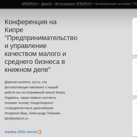
Фотогалерея АРБИКОН
АРБИКОН
>
Домой
>
Фотогалерея АРБИКОН
>
Конференция на Кипре "Пр
Конференция на
Кипре
"Предпринимательство
и управление
качеством малого и
среднего бизнеса в
книжном деле"
Дорогие коллеги, пусть эта
фотоколлекция напомнит о нашей
работе на гостеприимной земле Кипра.
Надеюсь, наши первые контакты
положат основу плодотворного
сотрудничества в дальнейшем.
Искренне Ваш, Александр Племнек
plm@arbicon.ru
Альбом (RSS-лента)