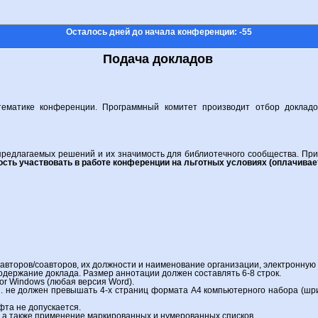
Осталось дней до начала конференции: -55
Подача докладов
тематике конференции. Программный комитет производит отбор докладо
 предлагаемых решений и их значимость для библиотечного сообщества. Пр
сть участвовать в работе конференции на льготных условиях (оплачивае
авторов/соавторов, их должности и наименование организации, электронную 
держание доклада. Размер аннотации должен составлять 6-8 строк.
or Windows (любая версия Word).
п. не должен превышать 4-х страниц формата А4 компьютерного набора (шри
та не допускается.
а также применение маркированных и нумерованных списков.