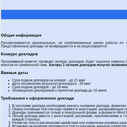
Общая информация
Рассматриваются оригинальные, не опубликованные ранее работы по 
Представленные доклады не возвращаются и не рецензируются.
Конкурс докладов
Программный комитет проведет конкурс докладов- будет оценена новизна
классов по заявленной теме.
Авторы 3 лучших докладов получат возможно
Важные даты
Срок подачи докладов на конкурс - до 21 мая
Дата объявления результатов конкурса - 28 мая
Срок подачи докладов – до 28 мая
Оповещение докладчиков о принятии доклада до 10 июня.
Требования к оформлению доклада
В заголовке доклада необходимо указать название доклада, фамилии 
Перед основным текстом надо привести аннотацию, раскрывающую со
Доклады принимаются только в электронной форме, в формате Word f
Объем доклада вместе с аннотацией, рисунками, приложениями и т.
каждой стороны).
Разметка текста различными шрифтами или изменение размера шриф
Возможно выделение фрагментов текста курсивом, жирным шрифтом, 