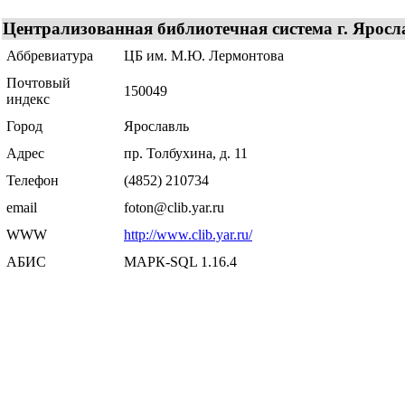
Централизованная библиотечная система г. Яросл
Аббревиатура
ЦБ им. М.Ю. Лермонтова
Почтовый
150049
индекс
Город
Ярославль
Адрес
пр. Толбухина, д. 11
Телефон
(4852) 210734
email
foton@clib.yar.ru
WWW
http://www.clib.yar.ru/
АБИС
МАРК-SQL 1.16.4