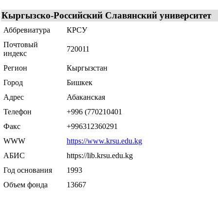
Кыргызско-Российский Славянский университет
Аббревиатура
КРСУ
Почтовый
720011
индекс
Регион
Кыргызстан
Город
Бишкек
Адрес
Абаканская
Телефон
+996 (770210401
Факс
+996312360291
WWW
https://www.krsu.edu.kg
АБИС
https://lib.krsu.edu.kg
Год основания
1993
Объем фонда
13667