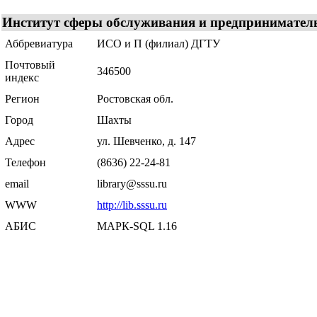
Институт сферы обслуживания и предпринимательс
Аббревиатура
ИСО и П (филиал) ДГТУ
Почтовый
346500
индекс
Регион
Ростовская обл.
Город
Шахты
Адрес
ул. Шевченко, д. 147
Телефон
(8636) 22-24-81
email
library@sssu.ru
WWW
http://lib.sssu.ru
АБИС
МАРК-SQL 1.16